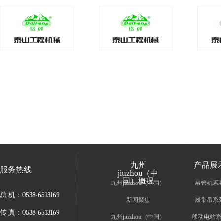
九州
产品展
服务热线
jiuzhou（中
国）概况
九州jiuzhou（中国）
吊管机系
简介
总 机：0538-6513169
新闻聚焦
履带吊系
传 真：0538-6513169
九州jiuzhou（中国）
移动电站