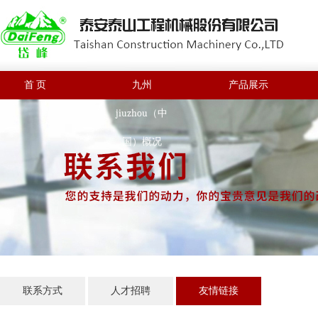
首 页
九州
产品展示
jiuzhou（中
国）概况
联系方式
人才招聘
友情链接