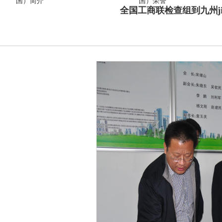
国）简介
国）荣誉
全国工商联检查组到九州ji