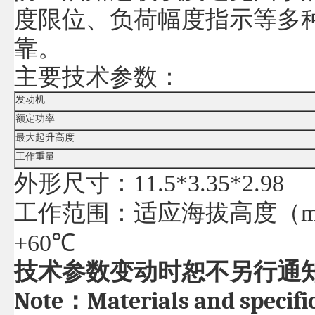
度限位、负荷幅度指示等多
靠。
主要技术参数：
发动机
额定功率
最大起升高度
工作重量
外形尺寸：11.5*3.35*2.98
工作范围：适应海拔高度（m）：
℃
+60
技术参数变动时恕不另行通
Note
：
Materials and specifi