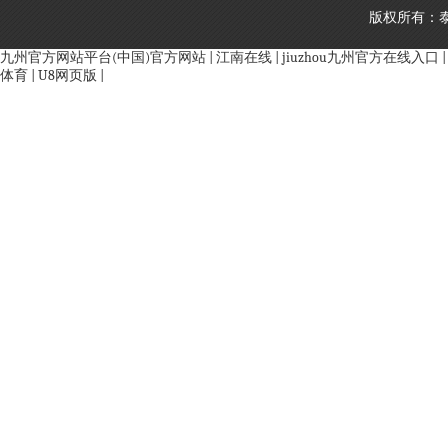
版权所有：
其他产
九州官方网站平台(中国)官方网站
|
江南在线
|
jiuzhou九州官方在线入口
体育
|
U8网页版
|